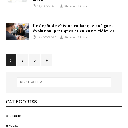
14/07/2025
Stephane Limier
Le dépôt de chèque en banque en ligne :
évolution, pratiques et enjeux juridiques
14/07/2025
Stephane Limier
1
2
3
»
CATÉGORIES
Animaux
Avocat