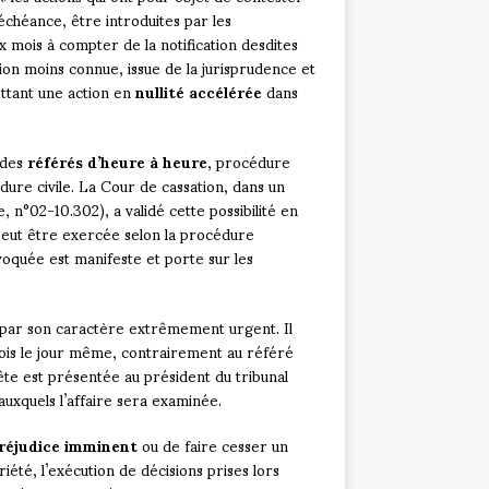
échéance, être introduites par les
x mois à compter de la notification desdites
tion moins connue, issue de la jurisprudence et
ettant une action en
nullité accélérée
dans
 des
référés d’heure à heure
, procédure
dure civile. La Cour de cassation, dans un
n°02-10.302), a validé cette possibilité en
 peut être exercée selon la procédure
voquée est manifeste et porte sur les
e par son caractère extrêmement urgent. Il
fois le jour même, contrairement au référé
ête est présentée au président du tribunal
 auxquels l’affaire sera examinée.
réjudice imminent
ou de faire cesser un
iété, l’exécution de décisions prises lors