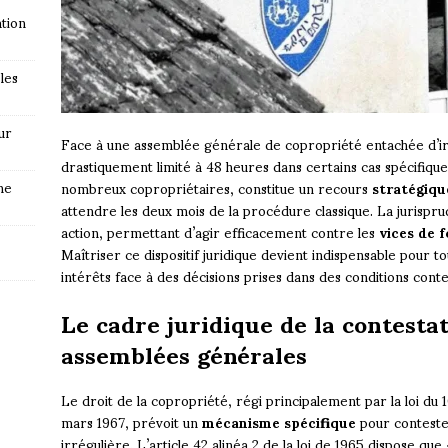
tion
les
ur
Face à une assemblée générale de copropriété entachée d’irré
drastiquement limité à 48 heures dans certains cas spécifi
ne
nombreux copropriétaires, constitue un recours
stratégiqu
attendre les deux mois de la procédure classique. La jurispr
action, permettant d’agir efficacement contre les
vices de 
Maîtriser ce dispositif juridique devient indispensable pour 
intérêts face à des décisions prises dans des conditions conte
Le cadre juridique de la contesta
assemblées générales
Le droit de la copropriété, régi principalement par la loi du 10
mars 1967, prévoit un
mécanisme spécifique
pour conteste
irrégulière. L’article 42 alinéa 2 de la loi de 1965 dispose que