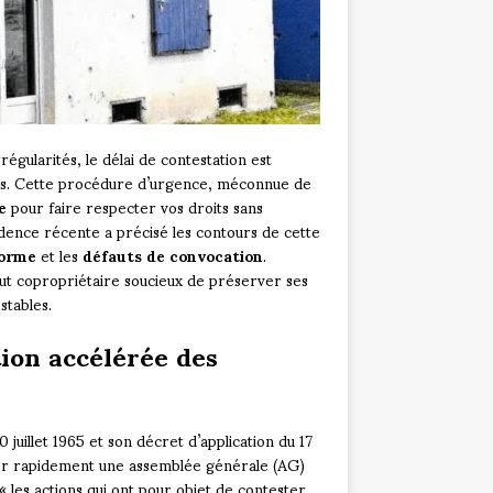
gularités, le délai de contestation est
ques. Cette procédure d’urgence, méconnue de
e
pour faire respecter vos droits sans
udence récente a précisé les contours de cette
forme
et les
défauts de convocation
.
tout copropriétaire soucieux de préserver ses
stables.
tion accélérée des
 juillet 1965 et son décret d’application du 17
r rapidement une assemblée générale (AG)
 « les actions qui ont pour objet de contester