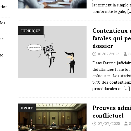
largement la simple 
tion
conformité légale,
[
les
Contentieux d
JURIDIQUE
fatales qui p
ur
dossier
10/07/2025
S
ne
Dans l’arène judiciai
défaillances transfo
coûteuses. Les statis
37% des contentieux 
procédurales ou
[…]
Preuves admi
DROIT
conflictuel
07/07/2025
S