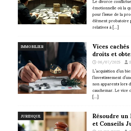
Le divorce conflictu
émotionnelle où la q
pour l’issue de la p
élément probatoire p
relatives à
[…]
Vices cachés 
IMMOBILIER
droits et obt
06/07/2025
L’acquisition d’un b
l’investissement d’un
non apparents lors 
cauchemar. Le vice c
[…]
Résoudre un 
JURIDIQUE
et Conseils 