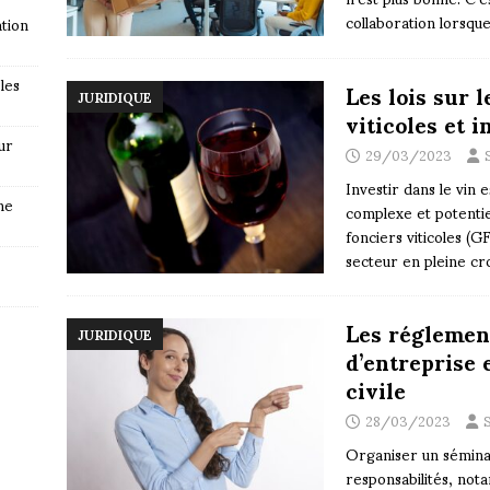
collaboration lorsqu
tion
les
Les lois sur 
JURIDIQUE
viticoles et i
ur
29/03/2023
Investir dans le vin 
ne
complexe et potentie
fonciers viticoles (G
secteur en pleine cr
Les réglemen
JURIDIQUE
d’entreprise 
civile
28/03/2023
Organiser un sémina
responsabilités, not