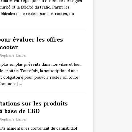
es routes est régie par un ensemble de règles
curité et la fluidité du trafic. Parmi les
hicules qui circulent sur nos routes, on
pour évaluer les offres
scooter
Stephane Limier
plus en plus présents dans nos villes et leur
e croître. Toutefois, la souscription d’une
t obligatoire pour pouvoir rouler en toute
. Comment
[…]
ations sur les produits
 à base de CBD
Stephane Limier
ts alimentaires contenant du cannabidiol