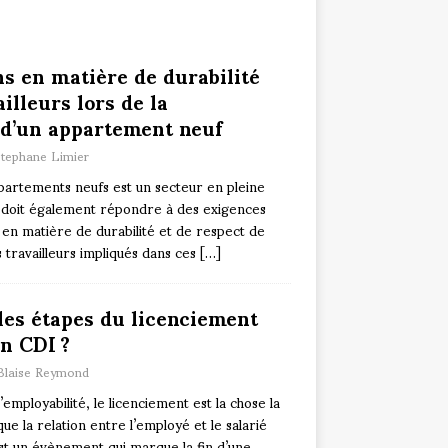
ns en matière de durabilité
illeurs lors de la
 d’un appartement neuf
tephane Limier
partements neufs est un secteur en pleine
e doit également répondre à des exigences
s en matière de durabilité et de respect de
 travailleurs impliqués dans ces
[…]
les étapes du licenciement
en CDI ?
Blaise Reymond
employabilité, le licenciement est la chose la
e la relation entre l’employé et le salarié
est un évènement qui marque la fin d’une