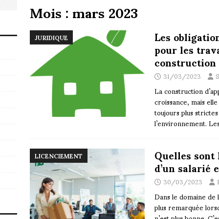
Mois :
mars 2023
Les obligatio
JURIDIQUE
pour les trava
construction
31/03/2023
S
La construction d’ap
croissance, mais ell
toujours plus stricte
l’environnement. Les
Quelles sont 
LICENCIEMENT
d’un salarié 
30/03/2023
Dans le domaine de l’
plus remarquée lorsqu
n’est plus bonne. C’