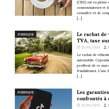
(CBD) est en pleine e
consommateurs et des
connaître et de com
[…]
Le rachat de v
JURIDIQUE
TVA, taxe sur
25/03/2023
Le rachat de véhicule
automobile. Cependa
profitent de ce marc
frauduleuses. L’une d
[…]
Les garanties
JURIDIQUE
confrontés à
25/03/2023