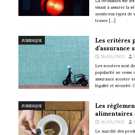
La circulation sur l
visant à assurer la sé
nombreux types de vé
trouve
[…]
Les critères 
JURIDIQUE
d’assurance 
26/03/2023
Les scooters sont de 
popularité ne cesse d
assurance scooter es
légalité et sécurité
Les réglement
JURIDIQUE
alimentaires
26/03/2023
Le marché des produi