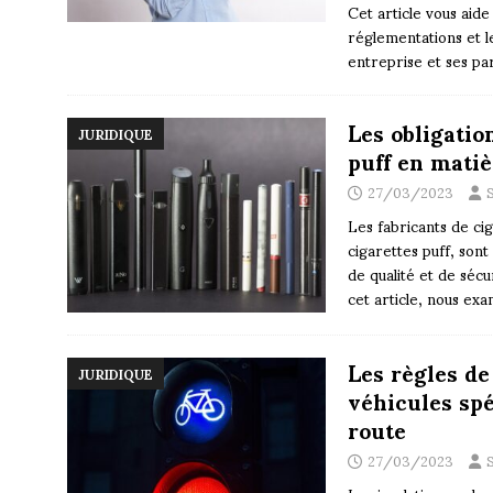
Cet article vous aid
réglementations et 
entreprise et ses par
Les obligatio
JURIDIQUE
puff en matiè
27/03/2023
Les fabricants de ci
cigarettes puff, sont
de qualité et de séc
cet article, nous ex
Les règles de
JURIDIQUE
véhicules spé
route
27/03/2023