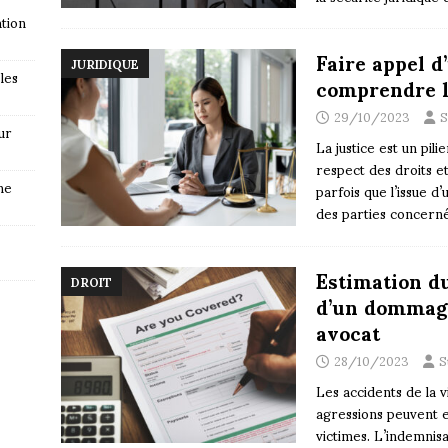
tion
Faire appel d’
JURIDIQUE
les
comprendre l
29/10/2023
S
ur
La justice est un pili
respect des droits et
ne
parfois que l’issue 
des parties concern
Estimation d
DROIT
d’un dommage
avocat
28/10/2023
S
Les accidents de la v
agressions peuvent
victimes. L’indemnis