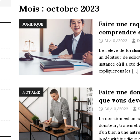
Mois :
octobre 2023
Faire une req
JURIDIQUE
comprendre e
31/10/2023
S
Le relevé de forclus
un débiteur de sollic
instance où il a été 
expliquerons les
[…]
Faire une don
NOTAIRE
que vous dev
30/10/2023
S
La donation est un a
donateur, transmet d
d’un bien à une autr
la sécurité juridique