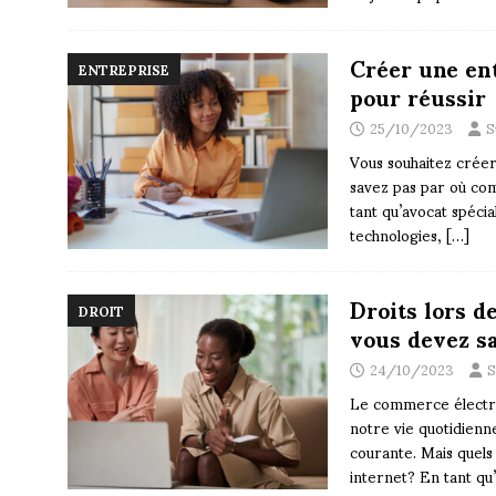
Créer une ent
ENTREPRISE
pour réussir
25/10/2023
S
Vous souhaitez créer
savez pas par où com
tant qu’avocat spécia
technologies,
[…]
Droits lors d
DROIT
vous devez s
24/10/2023
S
Le commerce électro
notre vie quotidienn
courante. Mais quels s
internet? En tant qu