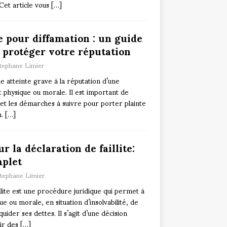
 Cet article vous
[…]
e pour diffamation : un guide
 protéger votre réputation
tephane Limier
e atteinte grave à la réputation d’une
t physique ou morale. Il est important de
 et les démarches à suivre pour porter plainte
n.
[…]
r la déclaration de faillite:
plet
tephane Limier
llite est une procédure juridique qui permet à
 ou morale, en situation d’insolvabilité, de
uider ses dettes. Il s’agit d’une décision
oir des
[…]