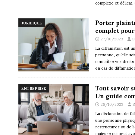
complexe et délicat.
Porter plaint
JURIDIQUE
complet pour
27/10/2023
S
La diffamation est un
personne, qu’elle soi
connaître vos droits
en cas de diffamatio
Tout savoir su
ENTREPRISE
Un guide com
26/10/2023
S
La déclaration de fai
une personne physique
restructurer ou de liq
majeure qui peut av