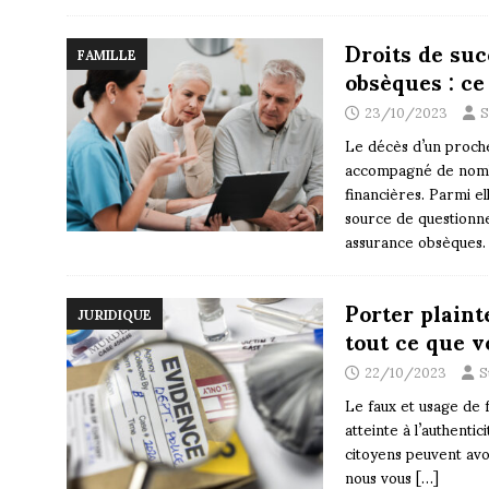
Droits de su
FAMILLE
obsèques : ce
23/10/2023
S
Le décès d’un proche
accompagné de nomb
financières. Parmi el
source de questionne
assurance obsèques
Porter plaint
JURIDIQUE
tout ce que v
22/10/2023
S
Le faux et usage de 
atteinte à l’authenti
citoyens peuvent avoi
nous vous
[…]