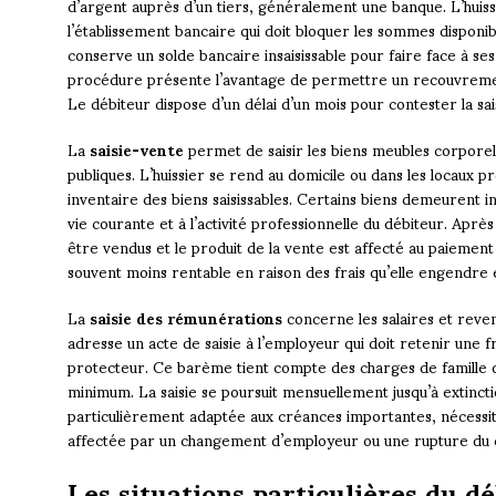
d’argent auprès d’un tiers, généralement une banque. L’huissi
l’établissement bancaire qui doit bloquer les sommes disponi
conserve un solde bancaire insaisissable pour faire face à se
procédure présente l’avantage de permettre un recouvrement
Le débiteur dispose d’un délai d’un mois pour contester la sais
La
saisie-vente
permet de saisir les biens meubles corpore
publiques. L’huissier se rend au domicile ou dans les locaux 
inventaire des biens saisissables. Certains biens demeurent i
vie courante et à l’activité professionnelle du débiteur. Après 
être vendus et le produit de la vente est affecté au paiemen
souvent moins rentable en raison des frais qu’elle engendre et
La
saisie des rémunérations
concerne les salaires et reven
adresse un acte de saisie à l’employeur qui doit retenir une f
protecteur. Ce barème tient compte des charges de famille du
minimum. La saisie se poursuit mensuellement jusqu’à extinct
particulièrement adaptée aux créances importantes, nécessite
affectée par un changement d’employeur ou une rupture du co
Les situations particulières du dé