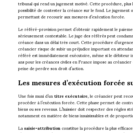
tribunal qui rend un jugement motivé. Cette procédure, plus l
possibilité de contester la créance sur le fond. Le jugement 
permettant de recourir aux mesures d’exécution forcée.
Le référé-provision permet d’obtenir rapidement le paiement
sérieusement contestable. Le juge des référés peut condamne
créance dans un délai très court. Cette procédure d’urgence 
créancier risque de subir un préjudice important en attendan
référé est immédiatement exécutoire, même si le débiteur int
ans pour les créances civiles en France impose au créancier d’
peine de perdre son droit d’action.
Les mesures d’exécution forcée su
Une fois muni d’un
titre exécutoire
, le créancier peut recou
procéder à l’exécution forcée. Cette phase permet de contrai
biens ou ses revenus. L’huissier doit respecter des règles str
notamment en matière de biens insaisissables et de proporti
La
saisie-attribution
constitue la procédure la plus efficac