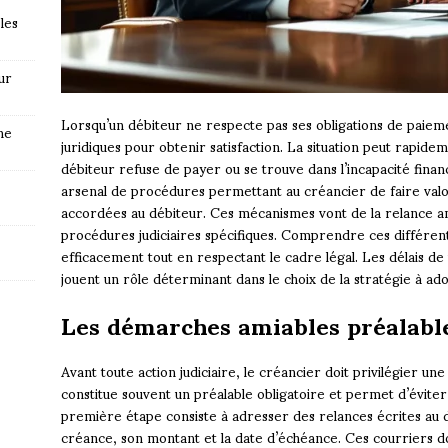
les
ur
Lorsqu’un débiteur ne respecte pas ses obligations de paieme
ne
juridiques pour obtenir satisfaction. La situation peut rapi
débiteur refuse de payer ou se trouve dans l’incapacité financ
arsenal de procédures permettant au créancier de faire valoi
accordées au débiteur. Ces mécanismes vont de la relance ami
procédures judiciaires spécifiques. Comprendre ces différen
efficacement tout en respectant le cadre légal. Les délais de 
jouent un rôle déterminant dans le choix de la stratégie à ad
Les démarches amiables préalabl
Avant toute action judiciaire, le créancier doit privilégier un
constitue souvent un préalable obligatoire et permet d’évite
première étape consiste à adresser des relances écrites au d
créance, son montant et la date d’échéance. Ces courriers d