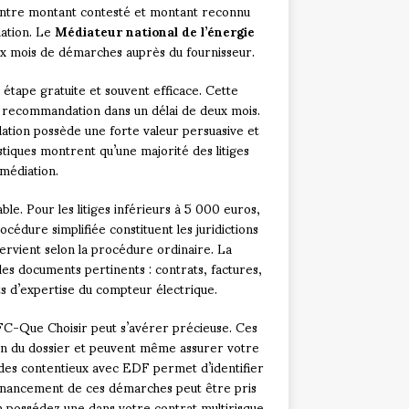
n entre montant contesté et montant reconnu
mation. Le
Médiateur national de l’énergie
eux mois de démarches auprès du fournisseur.
 étape gratuite et souvent efficace. Cette
 recommandation dans un délai de deux mois.
tion possède une forte valeur persuasive et
tiques montrent qu’une majorité des litiges
médiation.
ble. Pour les litiges inférieurs à 5 000 euros,
rocédure simplifiée constituent les juridictions
tervient selon la procédure ordinaire. La
les documents pertinents : contrats, factures,
 d’expertise du compteur électrique.
FC-Que Choisir peut s’avérer précieuse. Ces
on du dossier et peuvent même assurer votre
 des contentieux avec EDF permet d’identifier
 financement de ces démarches peut être pris
n possédez une dans votre contrat multirisque