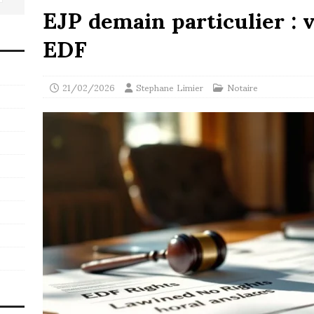
EJP demain particulier : v
EDF
21/02/2026
Stephane Limier
Notaire