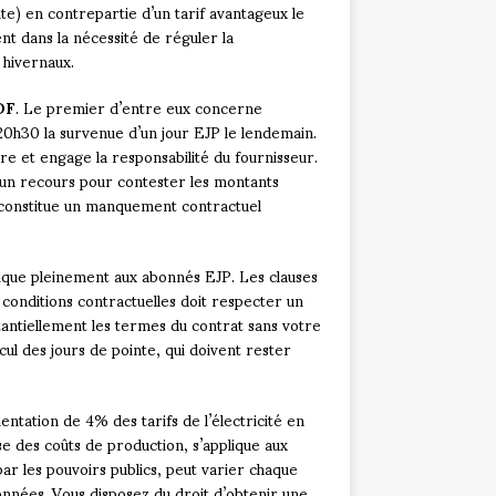
inte) en contrepartie d’un tarif avantageux le
nt dans la nécessité de réguler la
 hivernaux.
DF
. Le premier d’entre eux concerne
t 20h30 la survenue d’un jour EJP le lendemain.
re et engage la responsabilité du fournisseur.
d’un recours pour contester les montants
n constitue un manquement contractuel
ique pleinement aux abonnés EJP. Les clauses
 conditions contractuelles doit respecter un
antiellement les termes du contrat sans votre
ul des jours de pointe, qui doivent rester
entation de 4% des tarifs de l’électricité en
 des coûts de production, s’applique aux
ar les pouvoirs publics, peut varier chaque
ionnées. Vous disposez du droit d’obtenir une