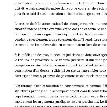
pour éviter une suspension d’alimentation. Cette distinctio
doit être clairement formulée dans votre courrier de récla
peut être saisi si aucune solution amiable n’émerge après d
La saisine du Médiateur national de l’énergie représente une
autorité indépendante examine votre dossier et formule une
Bien que non contraignante juridiquement, cette recommanda
conduit généralement à un règlement du différend. Les statis
trouvent une issue favorable au consommateur lors de cette 
Si la médiation échoue, le recours judiciaire devient envisagea
le tribunal de proximité ou le tribunal judiciaire statuant en p
compétentes. Au-delà de ce montant, le tribunal judiciaire in
constitution d’un dossier solide nécessite de rassembler tous 
correspondances, preuves de paiement et éventuels rapports
L’assistance d’une association de consommateurs comme l’U
structures proposent un accompagnement dans la constituti
représentation devant certaines juridictions. Leur expertise
rapidement les arguments juridiques les plus pertinents. Le
en charge par votre assurance protection juridique si vous e