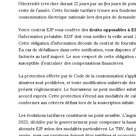
l’électricité très cher durant 22 jours par an (les jours de po
reste de l’année. Cette formule tarifaire trouve son fondeme
consommation électrique nationale lors des pics de demande
Votre contrat EJP vous confère des
droits opposables à E
l’information préalable. EDF doit vous notifier la veille avan
Cette obligation d’information découle du contrat de fournitu
En cas de défaillance dans cette notification, vous disposez 
facturés au tarif majoré. Le non-respect de cette obligatio
susceptible d’entraîner des compensations financières.
La protection offerte par le Code de la consommation s’appl
abusives sont prohibées, et toute modification unilatérale des
préavis réglementaire. Le fournisseur ne peut modifier subst
accord exprès. Cette protection s’étend aux modalités de calc
conformes aux critères définis lors de la souscription initiale.
Les évolutions tarifaires constituent un point sensible. L’augm
2023, décidée par le gouvernement pour compenser la hausse
abonnés EJP selon des modalités particulières. Le TRV, fixé p
année, mais ces variations doivent être justifiées et proport