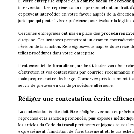
Si votre entreprise dispose d’un
comité social et économi
intervention. Les représentants du personnel ont un droit d’a
et peuvent intercéder en votre faveur auprès de la direction
juridique qui peut s’avérer précieuse pour évaluer la légitimi
Certaines entreprises ont mis en place des
procédures int
discipline. Ces instances permettent un examen contradictoir
révision de la sanction. Renseignez-vous auprès du service d
telles procédures dans votre entreprise.
Il est essentiel de
formaliser par écrit
toutes vos démarche
d’entretien et vos contestations par courrier recommandé a
main propre contre décharge. Conservez précieusement tous
servir de preuves en cas de procédure ultérieure.
Rédiger une contestation écrite efficac
La contestation écrite doit être rédigée avec soin et précis
reprochés et la sanction prononcée, puis exposez méthodiqu
les articles du Code du travail pertinents et joignez toutes le
expressément l’annulation de l’avertissement et, le cas échéa