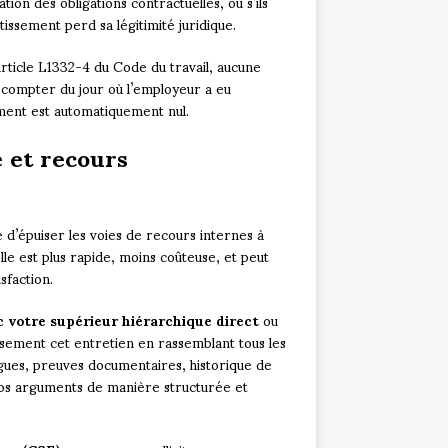
tion des obligations contractuelles, ou s’ils
tissement perd sa légitimité juridique.
article L1332-4 du Code du travail, aucune
à compter du jour où l’employeur a eu
sement est automatiquement nul.
 et recours
d’épuiser les voies de recours internes à
lle est plus rapide, moins coûteuse, et peut
sfaction.
 votre supérieur hiérarchique direct
ou
sement cet entretien en rassemblant tous les
ègues, preuves documentaires, historique de
os arguments de manière structurée et