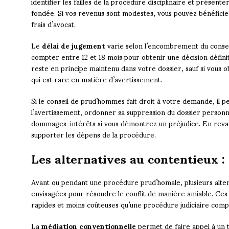
identifier les failles de la procédure disciplinaire et prése
fondée. Si vos revenus sont modestes, vous pouvez bénéficier 
frais d’avocat.
Le
délai de jugement
varie selon l’encombrement du consei
compter entre 12 et 18 mois pour obtenir une décision défini
reste en principe maintenu dans votre dossier, sauf si vous 
qui est rare en matière d’avertissement.
Si le conseil de prud’hommes fait droit à votre demande, il p
l’avertissement, ordonner sa suppression du dossier person
dommages-intérêts si vous démontrez un préjudice. En revan
supporter les dépens de la procédure.
Les alternatives au contentieux :
Avant ou pendant une procédure prud’homale, plusieurs alter
envisagées pour résoudre le conflit de manière amiable. Ces 
rapides et moins coûteuses qu’une procédure judiciaire comp
La
médiation conventionnelle
permet de faire appel à un ti