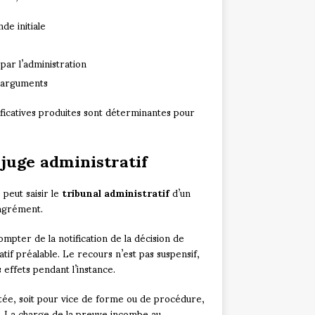
e initiale
par l’administration
s arguments
tificatives produites sont déterminantes pour
juge administratif
 peut saisir le
tribunal administratif
d’un
’agrément.
mpter de la notification de la décision de
atif préalable. Le recours n’est pas suspensif,
s effets pendant l’instance.
stée, soit pour vice de forme ou de procédure,
n. La charge de la preuve incombe au