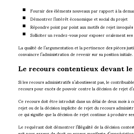
Fournir des éléments nouveaux par rapport à la demand
Démontrer l’intérêt économique et social du projet
Répondre point par point aux motifs de rejet invoqués 
Solliciter un rendez-vous pour exposer oralement se
La qualité de l’argumentation et la pertinence des pièces jus
convaincre l’administration de revenir sur sa position initiale.
Le recours contentieux devant le 
Si les recours administratifs n’aboutissent pas, le contribuable
recours pour excès de pouvoir contre la décision de rejet d
Ce recours doit être introduit dans un délai de deux mois à co
rejet ou de la décision implicite de rejet du recours administr
ce qui signifie que la décision de rejet continue à produire se
Le requérant doit démontrer l’illégalité de la décision conte
soit pour erreur de droit ou erreur manifeste d’appréciatio