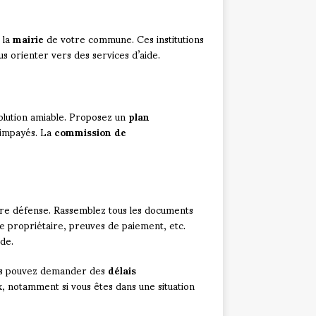
 la
mairie
de votre commune. Ces institutions
us orienter vers des services d’aide.
olution amiable. Proposez un
plan
s impayés. La
commission de
otre défense. Rassemblez tous les documents
le propriétaire, preuves de paiement, etc.
de.
ous pouvez demander des
délais
ux, notamment si vous êtes dans une situation