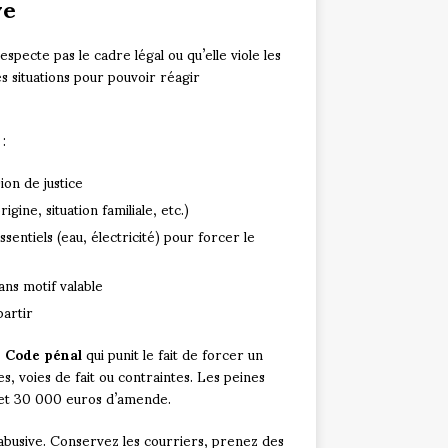
ve
pecte pas le cadre légal ou qu’elle viole les
es situations pour pouvoir réagir
:
ion de justice
gine, situation familiale, etc.)
sentiels (eau, électricité) pour forcer le
ans motif valable
partir
u Code pénal
qui punit le fait de forcer un
, voies de fait ou contraintes. Les peines
 et 30 000 euros d’amende.
abusive. Conservez les courriers, prenez des