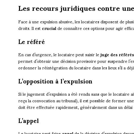
Les recours juridiques contre un
Face à une expulsion abusive, les locataires disposent de plusi
droits. Il est
crucial
de connaître ces options pour agir effi
Le référé
En cas d’urgence, le locataire peut saisir le
juge des référés
permet d’obtenir une décision provisoire pour suspendre l’expu
ordonner la réintégration du locataire dans les lieux s’il a dé
L’opposition à l’expulsion
Si le jugement d’expulsion a été rendu sans que le locataire ai
reçu la convocation au tribunal), il est possible de former un
doit être effectuée rapidement, généralement dans un délai d
L’appel
Le locataire peut faire
appel
de la décision d’expulsion devan