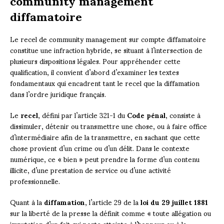
diffamatoire
Le recel de community management sur compte diffamatoire
constitue une infraction hybride, se situant à l’intersection de
plusieurs dispositions légales. Pour appréhender cette
qualification, il convient d’abord d’examiner les textes
fondamentaux qui encadrent tant le recel que la diffamation
dans l’ordre juridique français.
Le
recel
, défini par l’article 321-1 du
Code pénal
, consiste à
dissimuler, détenir ou transmettre une chose, ou à faire office
d’intermédiaire afin de la transmettre, en sachant que cette
chose provient d’un crime ou d’un délit. Dans le contexte
numérique, ce « bien » peut prendre la forme d’un contenu
illicite, d’une prestation de service ou d’une activité
professionnelle.
Quant à la
diffamation
, l’article 29 de la
loi du 29 juillet 1881
sur la liberté de la presse la définit comme « toute allégation ou
imputation d’un fait qui porte atteinte à l’honneur ou à la