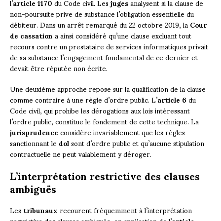
l’
article 1170
du Code civil. Les
juges
analysent si la clause de
non-poursuite prive de substance l’obligation essentielle du
débiteur. Dans un arrêt remarqué du 22 octobre 2019, la
Cour
de cassation
a ainsi considéré qu’une clause excluant tout
recours contre un prestataire de services informatiques privait
de sa substance l’engagement fondamental de ce dernier et
devait être réputée non écrite.
Une deuxième approche repose sur la qualification de la clause
comme contraire à une règle d’ordre public. L’
article 6
du
Code civil, qui prohibe les dérogations aux lois intéressant
l’ordre public, constitue le fondement de cette technique. La
jurisprudence
considère invariablement que les règles
sanctionnant le
dol
sont d’ordre public et qu’aucune stipulation
contractuelle ne peut valablement y déroger.
L’interprétation restrictive des clauses
ambiguës
Les
tribunaux
recourent fréquemment à l’interprétation
restrictive des clauses ambiguës, en application de l’
article