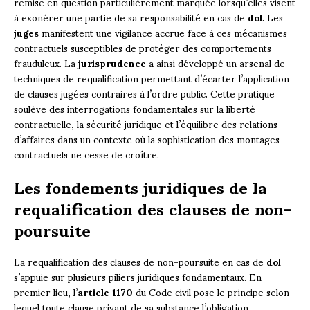
remise en question particulièrement marquée lorsqu’elles visent
à exonérer une partie de sa responsabilité en cas de
dol
. Les
juges
manifestent une vigilance accrue face à ces mécanismes
contractuels susceptibles de protéger des comportements
frauduleux. La
jurisprudence
a ainsi développé un arsenal de
techniques de requalification permettant d’écarter l’application
de clauses jugées contraires à l’ordre public. Cette pratique
soulève des interrogations fondamentales sur la liberté
contractuelle, la sécurité juridique et l’équilibre des relations
d’affaires dans un contexte où la sophistication des montages
contractuels ne cesse de croître.
Les fondements juridiques de la
requalification des clauses de non-
poursuite
La requalification des clauses de non-poursuite en cas de
dol
s’appuie sur plusieurs piliers juridiques fondamentaux. En
premier lieu, l’
article 1170
du Code civil pose le principe selon
lequel toute clause privant de sa substance l’obligation