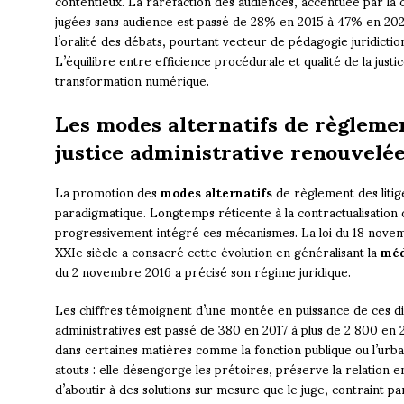
contentieux. La raréfaction des audiences, accentuée par la cr
jugées sans audience est passé de 28% en 2015 à 47% en 2022
l’oralité des débats, pourtant vecteur de pédagogie juridiction
L’équilibre entre efficience procédurale et qualité de la just
transformation numérique.
Les modes alternatifs de règlemen
justice administrative renouvelé
La promotion des
modes alternatifs
de règlement des litig
paradigmatique. Longtemps réticente à la contractualisation du
progressivement intégré ces mécanismes. La loi du 18 novem
XXIe siècle a consacré cette évolution en généralisant la
méd
du 2 novembre 2016 a précisé son régime juridique.
Les chiffres témoignent d’une montée en puissance de ces di
administratives est passé de 380 en 2017 à plus de 2 800 en 2
dans certaines matières comme la fonction publique ou l’urb
atouts : elle désengorge les prétoires, préserve la relation e
d’aboutir à des solutions sur mesure que le juge, contraint par 