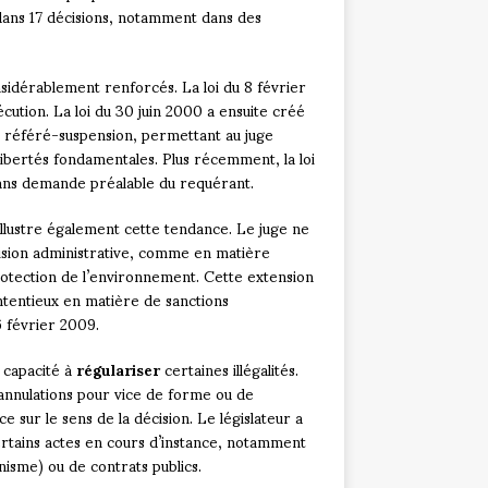
é dans 17 décisions, notamment dans des
sidérablement renforcés. La loi du 8 février
cution. La loi du 30 juin 2000 a ensuite créé
e référé-suspension, permettant au juge
ibertés fondamentales. Plus récemment, la loi
 sans demande préalable du requérant.
llustre également cette tendance. Le juge ne
écision administrative, comme en matière
 protection de l’environnement. Cette extension
ontentieux en matière de sanctions
6 février 2009.
a capacité à
régulariser
certaines illégalités.
annulations pour vice de forme ou de
e sur le sens de la décision. Le législateur a
rtains actes en cours d’instance, notamment
nisme) ou de contrats publics.