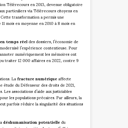
ation Télérecours en 2013, devenue obligatoire
aux particuliers via Télérecours citoyens en
e. Cette transformation a permis une
de 11 mois en moyenne en 2010 à 8 mois en
 en temps réel
des dossiers, l’économie de
nt modernisé l’expérience contentieuse. Pour
té d’annoter numériquement les mémoires ont
 pu traiter 12 000 affaires en 2022, contre 9
ations. La
fracture numérique
affecte
une étude du Défenseur des droits de 2021,
 Les associations d’aide aux justiciables
our les populations précaires. Par ailleurs, la
ut parfois réduire la singularité des situations
la
déshumanisation potentielle
du