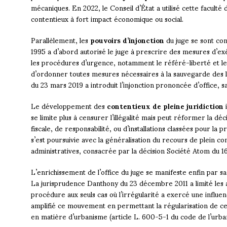
mécaniques. En 2022, le Conseil d’État a utilisé cette facult
contentieux à fort impact économique ou social.
Parallèlement, les
pouvoirs d’injonction
du juge se sont con
1995 a d’abord autorisé le juge à prescrire des mesures d’exé
les procédures d’urgence, notamment le référé-liberté et l
d’ordonner toutes mesures nécessaires à la sauvegarde des l
du 23 mars 2019 a introduit l’injonction prononcée d’office,
Le développement des
contentieux de pleine juridiction
i
se limite plus à censurer l’illégalité mais peut réformer la d
fiscale, de responsabilité, ou d’installations classées pour la
s’est poursuivie avec la généralisation du recours de plein c
administratives, consacrée par la décision Société Atom du 1
L’enrichissement de l’office du juge se manifeste enfin par s
La jurisprudence Danthony du 23 décembre 2011 a limité les 
procédure aux seuls cas où l’irrégularité a exercé une influenc
amplifié ce mouvement en permettant la régularisation de ce
en matière d’urbanisme (article L. 600-5-1 du code de l’urba