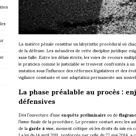
tion
les
ur
La matière pénale constitue un labyrinthe procédural où chaq
de la défense. Les méandres de cette discipline juridique exi
ne
sans faille. Entre les délais stricts, les voies de recours mult
le praticien comme le justiciable se trouvent confrontés à un 
mutation sous l’influence des réformes législatives et des évol
vigilance constante et une adaptation permanente aux nouvel
La phase préalable au procès : en
défensives
Dès l’ouverture d’une
enquête préliminaire
ou de
flagran
l’issue finale de la procédure. Le premier contact avec les au
de la
garde à vue
, moment critique où les droits du mis en 
La loi du 14 avril 2011, renforcée par celle du 27 mai 2014, 