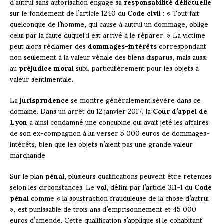
d’autrui sans autorisation engage sa
responsabilité délictuelle
sur le fondement de l’article 1240 du
Code civil
: « Tout fait
quelconque de l’homme, qui cause à autrui un dommage, oblige
celui par la faute duquel il est arrivé à le réparer. » La victime
peut alors réclamer des
dommages-intérêts
correspondant
non seulement à la valeur vénale des biens disparus, mais aussi
au
préjudice moral
subi, particulièrement pour les objets à
valeur sentimentale.
La
jurisprudence
se montre généralement sévère dans ce
domaine. Dans un arrêt du 12 janvier 2017, la
Cour d’appel de
Lyon
a ainsi condamné une concubine qui avait jeté les affaires
de son ex-compagnon à lui verser 5 000 euros de dommages-
intérêts, bien que les objets n’aient pas une grande valeur
marchande.
Sur le plan
pénal
, plusieurs qualifications peuvent être retenues
selon les circonstances. Le
vol
, défini par l’article 311-1 du
Code
pénal
comme « la soustraction frauduleuse de la chose d’autrui
», est punissable de trois ans d’emprisonnement et 45 000
euros d’amende. Cette qualification s’applique si le cohabitant