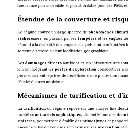
l’assurance plus accessible et plus abordable pour les
PME
et
Étendue de la couverture et risq
Le régime couvre un large spectre de
phénomènes climat
sécheresses
, en passant par les
tempêtes
et les
vagues d
répond à la diversité des risques auxquels sont confrontées le
secteur d’activité ou leur localisation géographique.
Les
dommages directs
aux biens et aux infrastructures sont 
loin en intégrant les
pertes d’exploitation
consécutives à c
permet aux entreprises de bénéficier d’une protection financi
d’activité après un sinistre.
Mécanismes de tarification et d’
La
tarification
du régime repose sur une analyse fine des
r
modèles actuariels sophistiqués
, alimentés par des
donné
sinistres
, permettent d’établir des primes justes et propo
encourage les entreprises à investir dans la
prévention
et l’