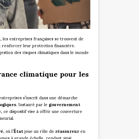
, les entreprises françaises se trouvent de
t renforcer leur protection financière.
gestion des risques climatiques dans le monde
ance climatique pour les
entreprises s’inscrit dans une démarche
logiques
. Instauré par le
gouvernement
e
, ce dispositif vise à offrir une couverture
neurial.
vé
, où l’
État
joue un rôle de
réassureur
en
ques à grande échelle, rendant ainsi