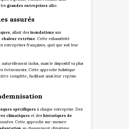
 les
grandes entreprises
alike.
ues assurés
iques
, allant des
inondations
aux
e chaleur extrême
. Cette exhaustivité
s entreprises françaises, quel que soit leur
naturellement inclus, mais le dispositif va plus
es événements. Cette approche holistique
ère complète, facilitant ainsi leur reprise
indemnisation
isques spécifiques
à chaque entreprise. Des
es climatiques
et des
historiques de
rtionnées. Cette approche sur-mesure
adaptation
au changement climatique.