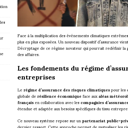
tion
les
Face à la multiplication des événements climatiques extrêmes
ur
plus en plus exposées. Un nouveau dispositif d’assurance vien
Décryptage de ce régime novateur qui pourrait redéfinir la 
ne
des affaires.
Les fondements du régime d’assur
entreprises
Le
régime d’assurance des risques climatiques
pour les 
globale de
résilience économique
face aux
aléas météoro
français
en collaboration avec les
compagnies d’assuranc
étendue et adaptée aux besoins spécifiques du tissu entrepre
Ce nouveau système repose sur un
partenariat public-pri
dernier ressort. Cette approche permet de mutualiser les ris