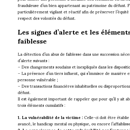
frauduleuse d’un bien appartenant au patrimoine du défunt. F
particulièrement vigilant et réactif afin de préserver l’équité 
respect des volontés du défunt.
Les signes d’alerte et les éléments
faiblesse
La détection d’un abus de faiblesse dans une succession néces
d’alerte suivants :
– Des changements soudains et inexpliqués dans les dispositi
– La présence d’un tiers influent, qui s’immisce de manière ex
personne vulnérable ;
– Des transactions financières inhabituelles ou disproportion
défunt.
Il est également important de rappeler que pour qu’il y ait ab
trois éléments cumulatifs :
1. La vulnérabilité de la victime :
Celle-ci doit être établie 
avancé, le handicap mental ou physique, ou encore l’affaiblis
2. La connaissance de cette vulnérabilité par l’auteur :
I