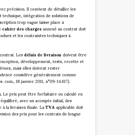
c précision. Il convient de détailler les
 technique, intégration de solutions de
scription trop vague laisse place à
Le
cahier des charges
annexé au contrat doit
ndues et les contraintes techniques à
 contrat. Les
délais de livraison
doivent être
conception, développement, tests, recette et
vues, mais elles doivent rester
sprudence considère généralement comme
 com., 18 janvier 2011, n°09-14.617).
. Le prix peut être forfaitaire ou calculé en
quilibré, avec un acompte initial, des
à la livraison finale. La
TVA
applicable doit
vision des prix pour les contrats de longue