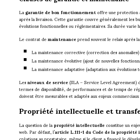
La
garantie de bon fonctionnement
offre une protection 
après la livraison. Cette garantie couvre généralement les b
évolutions fonctionnelles ou réglementaires. Sa durée varie h
Le contrat de
maintenance
prend souvent le relais après la 
La maintenance corrective (correction des anomalies)
La maintenance évolutive (ajout de nouvelles fonctionna
La maintenance adaptative (adaptation aux évolutions 
Les
niveaux de service
(SLA – Service Level Agreement) dé
termes de disponibilité, de performances et de temps de rép
doivent être mesurables et adaptés aux enjeux commerciaux d
Propriété intellectuelle et transf
La question de la
propriété intellectuelle
constitue un enje
web. Par défaut, l’
article L.111-1 du Code de la propriété 
créations au prestataire, même si le client a financé le déve