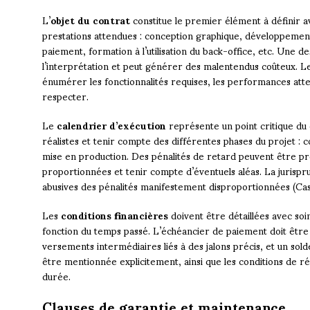
L’
objet du contrat
constitue le premier élément à définir ave
prestations attendues : conception graphique, développement
paiement, formation à l’utilisation du back-office, etc. Une de
l’interprétation et peut générer des malentendus coûteux. 
énumérer les fonctionnalités requises, les performances atte
respecter.
Le
calendrier d’exécution
représente un point critique du
réalistes et tenir compte des différentes phases du projet : 
mise en production. Des pénalités de retard peuvent être pré
proportionnées et tenir compte d’éventuels aléas. La juri
abusives des pénalités manifestement disproportionnées (Cass.
Les
conditions financières
doivent être détaillées avec soin
fonction du temps passé. L’échéancier de paiement doit être é
versements intermédiaires liés à des jalons précis, et un solde 
être mentionnée explicitement, ainsi que les conditions de ré
durée.
Clauses de garantie et maintenance