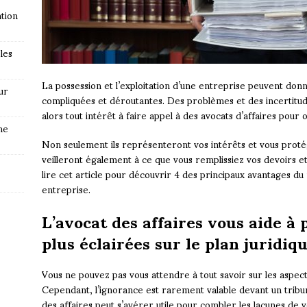
tion
les
La possession et l’exploitation d’une entreprise peuvent don
ur
compliquées et déroutantes. Des problèmes et des incertitud
alors tout intérêt à faire appel à des avocats d’affaires pour 
ne
Non seulement ils représenteront vos intérêts et vous protég
veilleront également à ce que vous remplissiez vos devoirs et 
lire cet article pour découvrir 4 des principaux avantages du
entreprise.
L’avocat des affaires vous aide à
plus éclairées sur le plan juridiq
Vous ne pouvez pas vous attendre à tout savoir sur les aspects
Cependant, l’ignorance est rarement valable devant un tribuna
des affaires peut s’avérer utile pour combler les lacunes de 