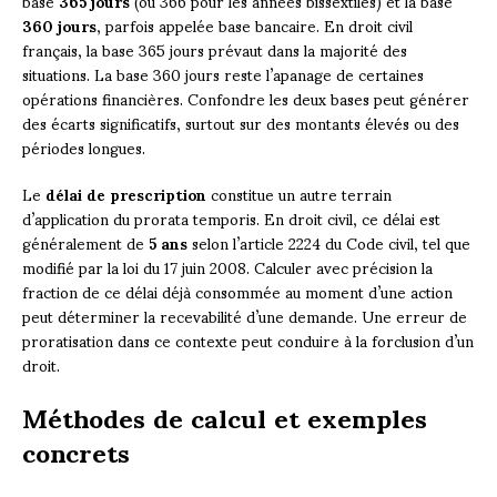
base
365 jours
(ou 366 pour les années bissextiles) et la base
360 jours
, parfois appelée base bancaire. En droit civil
français, la base 365 jours prévaut dans la majorité des
situations. La base 360 jours reste l’apanage de certaines
opérations financières. Confondre les deux bases peut générer
des écarts significatifs, surtout sur des montants élevés ou des
périodes longues.
Le
délai de prescription
constitue un autre terrain
d’application du prorata temporis. En droit civil, ce délai est
généralement de
5 ans
selon l’article 2224 du Code civil, tel que
modifié par la loi du 17 juin 2008. Calculer avec précision la
fraction de ce délai déjà consommée au moment d’une action
peut déterminer la recevabilité d’une demande. Une erreur de
proratisation dans ce contexte peut conduire à la forclusion d’un
droit.
Méthodes de calcul et exemples
concrets