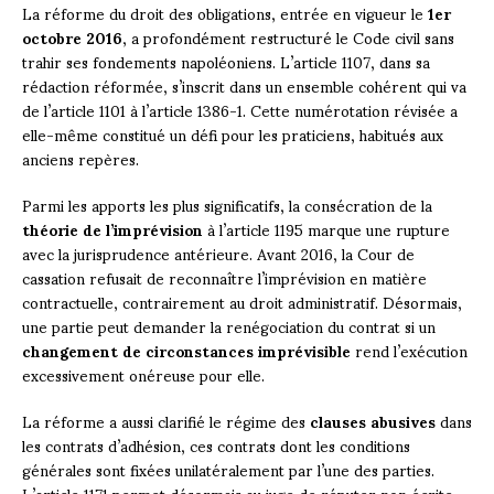
La réforme du droit des obligations, entrée en vigueur le
1er
octobre 2016
, a profondément restructuré le Code civil sans
trahir ses fondements napoléoniens. L’article 1107, dans sa
rédaction réformée, s’inscrit dans un ensemble cohérent qui va
de l’article 1101 à l’article 1386-1. Cette numérotation révisée a
elle-même constitué un défi pour les praticiens, habitués aux
anciens repères.
Parmi les apports les plus significatifs, la consécration de la
théorie de l’imprévision
à l’article 1195 marque une rupture
avec la jurisprudence antérieure. Avant 2016, la Cour de
cassation refusait de reconnaître l’imprévision en matière
contractuelle, contrairement au droit administratif. Désormais,
une partie peut demander la renégociation du contrat si un
changement de circonstances imprévisible
rend l’exécution
excessivement onéreuse pour elle.
La réforme a aussi clarifié le régime des
clauses abusives
dans
les contrats d’adhésion, ces contrats dont les conditions
générales sont fixées unilatéralement par l’une des parties.
L’article 1171 permet désormais au juge de réputer non écrite