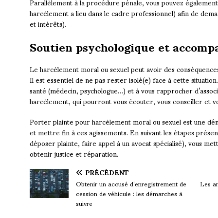
Parallèlement à la procédure pénale, vous pouvez également 
harcèlement a lieu dans le cadre professionnel) afin de de
et intérêts).
Soutien psychologique et accom
Le harcèlement moral ou sexuel peut avoir des conséquences
Il est essentiel de ne pas rester isolé(e) face à cette situati
santé (médecin, psychologue…) et à vous rapprocher d’associa
harcèlement, qui pourront vous écouter, vous conseiller et
Porter plainte pour harcèlement moral ou sexuel est une dém
et mettre fin à ces agissements. En suivant les étapes présen
déposer plainte, faire appel à un avocat spécialisé), vous me
obtenir justice et réparation.
PRÉCÉDENT
Obtenir un accusé d’enregistrement de
Les an
cession de véhicule : les démarches à
suivre