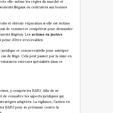
specte elle-même les règles du marché et
ssements illégaux ou contraires aux bonnes
oits et obtenir réparation si elle est victime
ribunal de commerce compétent pour demander
ements litigieux. Les
actions en justice
s peine d’être irrecevables.
 juridique et concurrentielle pour anticiper
as de litige. Cela peut passer par la mise en
prestataires externes spécialisés dans ce
rises, y compris les SASU. Afin de se
l de connaître les aspects juridiques qui
ratégies adaptées. La vigilance, l’action en
ent les SASU pour se prémunir contre la
é.