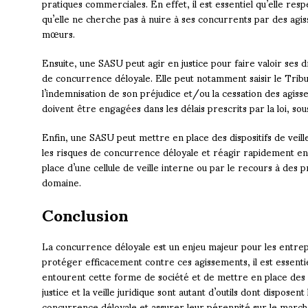
pratiques commerciales. En effet, il est essentiel qu’elle re
qu’elle ne cherche pas à nuire à ses concurrents par des agi
mœurs.
Ensuite, une SASU peut agir en justice pour faire valoir ses dr
de concurrence déloyale. Elle peut notamment saisir le T
l’indemnisation de son préjudice et/ou la cessation des agiss
doivent être engagées dans les délais prescrits par la loi, sou
Enfin, une SASU peut mettre en place des dispositifs de veille
les risques de concurrence déloyale et réagir rapidement en c
place d’une cellule de veille interne ou par le recours à des 
domaine.
Conclusion
La concurrence déloyale est un enjeu majeur pour les entrep
protéger efficacement contre ces agissements, il est essentie
entourent cette forme de société et de mettre en place des st
justice et la veille juridique sont autant d’outils dont dispos
concurrence déloyale et assurer leur pérennité sur le march