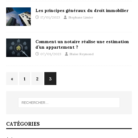
Les principes généraux du droit immobilier
17/01/2023
Stephane Limier
Comment un notaire réalise une estimation
d’un appartement ?
07/01/2023
Blaise Reymond
«
1
2
3
CATÉGORIES